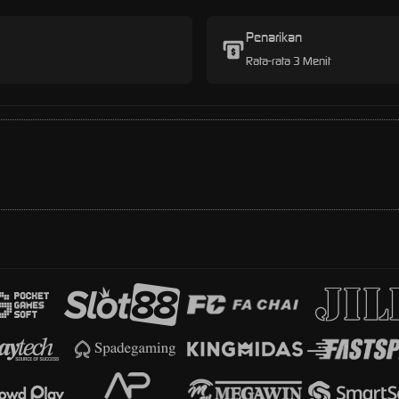
Penarikan
Rata-rata 3 Menit