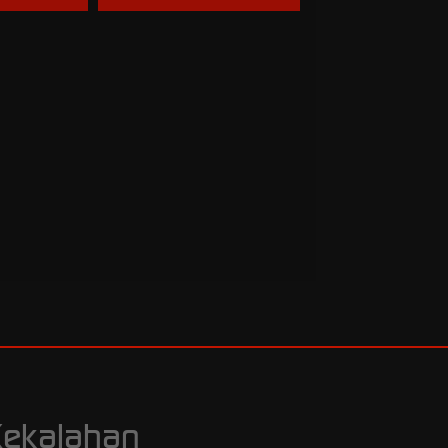
Kekalahan