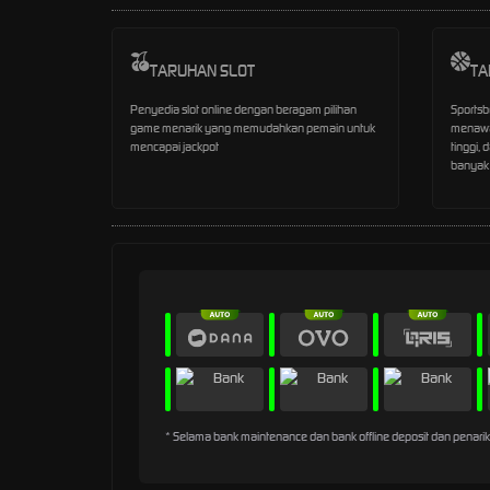
TARUHAN SLOT
TA
Penyedia slot online dengan beragam pilihan
Sportsb
game menarik yang memudahkan pemain untuk
menawar
mencapai jackpot
tinggi,
banyak 
* Selama bank maintenance dan bank offline deposit dan penarik