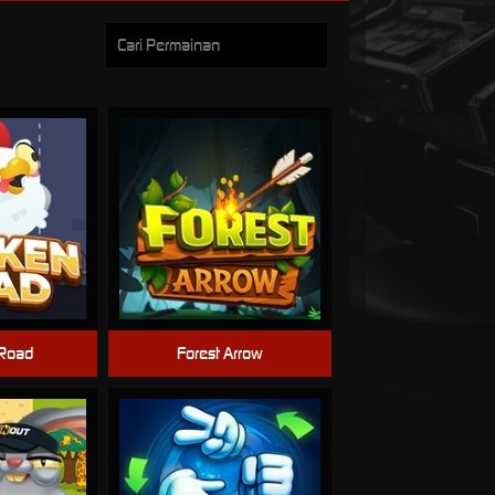
 Road
Forest Arrow