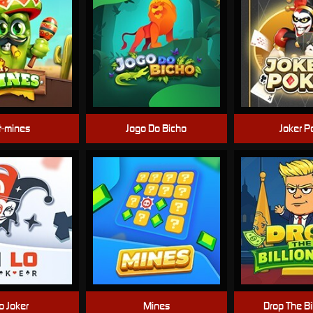
t-mines
Jogo Do Bicho
Joker P
lo Joker
Mines
Drop The Bil