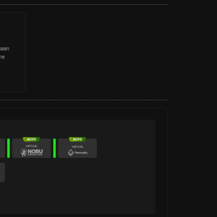
haan
ame