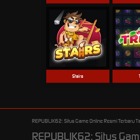
Stairs
REPUBLIK62: Situs Game Online Resmi Terbaru T
REPUBLIK62: Situs Gam