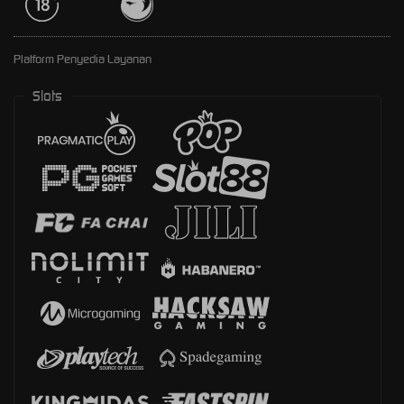
Platform Penyedia Layanan
Slots